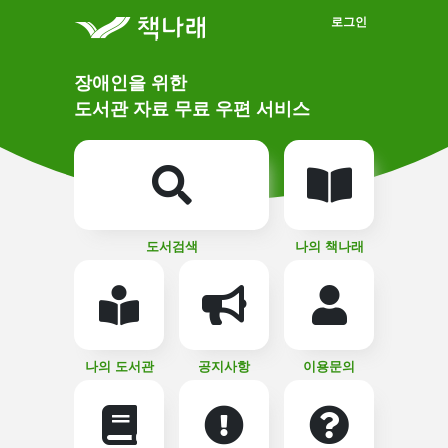
메인메뉴 바로가기
본문 바로가기
로그인
메
장애인을 위한
인
상
도서관 자료 무료 우편 서비스
단
비
주
메
얼
뉴
버
튼
도서검색
나의 책나래
나의 도서관
공지사항
이용문의