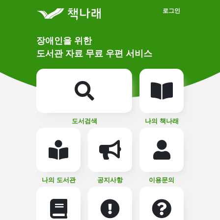
메인메뉴 바로가기
본문 바로가기
로그인
메
장애인을 위한
인
상
도서관 자료 무료 우편 서비스
단
비
주
메
얼
뉴
버
튼
도서검색
나의 책나래
나의 도서관
공지사항
이용문의