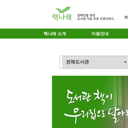
메인메뉴 바로가기
본문 바로가기
화
책나래 소개
이용안내