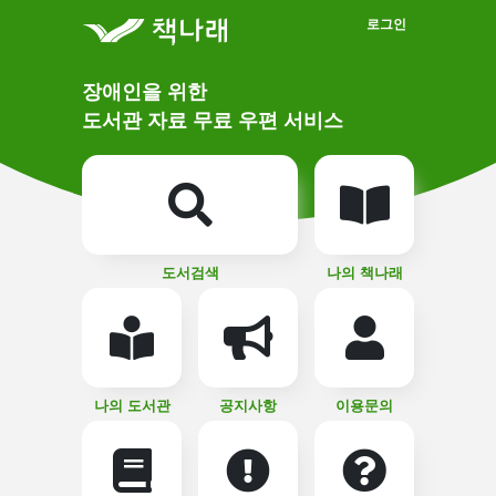
메인메뉴 바로가기
본문 바로가기
로그인
메
장애인을 위한
인
상
도서관 자료 무료 우편 서비스
단
비
주
메
얼
뉴
버
튼
도서검색
나의 책나래
나의 도서관
공지사항
이용문의