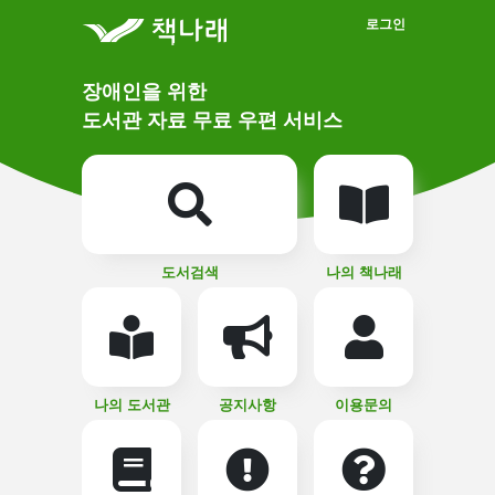
메인메뉴 바로가기
본문 바로가기
로그인
메
장애인을 위한
인
상
도서관 자료 무료 우편 서비스
단
비
주
메
얼
뉴
버
튼
도서검색
나의 책나래
나의 도서관
공지사항
이용문의