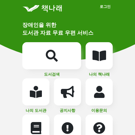
메인메뉴 바로가기
본문 바로가기
로그인
메
장애인을 위한
인
상
도서관 자료 무료 우편 서비스
단
비
주
메
얼
뉴
버
튼
도서검색
나의 책나래
나의 도서관
공지사항
이용문의