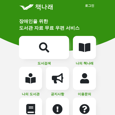
메인메뉴 바로가기
본문 바로가기
로그인
메
장애인을 위한
인
상
도서관 자료 무료 우편 서비스
단
비
주
메
얼
뉴
버
튼
도서검색
나의 책나래
나의 도서관
공지사항
이용문의