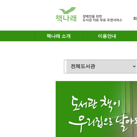
메인메뉴 바로가기
본문 바로가기
화
책나래 소개
이용안내