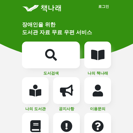
메인메뉴 바로가기
본문 바로가기
로그인
메
장애인을 위한
인
상
도서관 자료 무료 우편 서비스
단
비
주
메
얼
뉴
버
튼
도서검색
나의 책나래
나의 도서관
공지사항
이용문의