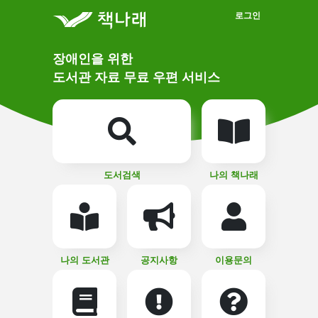
메인메뉴 바로가기
본문 바로가기
로그인
메
장애인을 위한
인
상
도서관 자료 무료 우편 서비스
단
비
주
메
얼
뉴
버
튼
도서검색
나의 책나래
나의 도서관
공지사항
이용문의