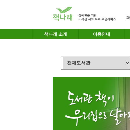
메인메뉴 바로가기
본문 바로가기
화
책나래 소개
이용안내