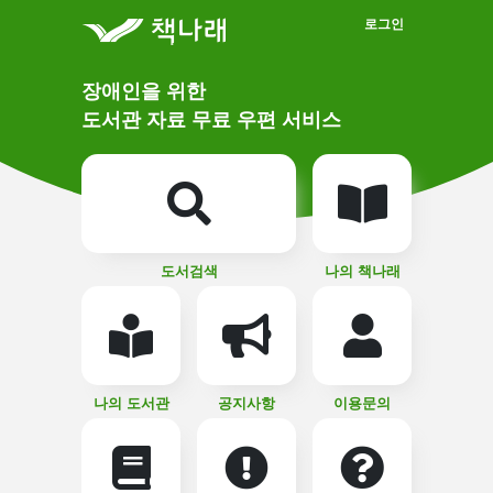
메인메뉴 바로가기
본문 바로가기
로그인
메
장애인을 위한
인
상
도서관 자료 무료 우편 서비스
단
비
주
메
얼
뉴
버
튼
도서검색
나의 책나래
나의 도서관
공지사항
이용문의