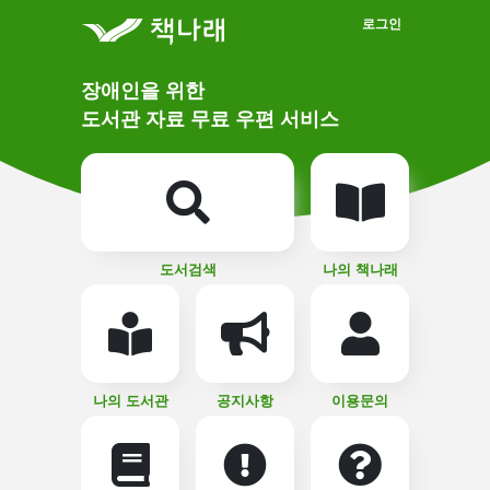
메인메뉴 바로가기
본문 바로가기
로그인
메
장애인을 위한
인
상
도서관 자료 무료 우편 서비스
단
비
주
메
얼
뉴
버
튼
도서검색
나의 책나래
나의 도서관
공지사항
이용문의