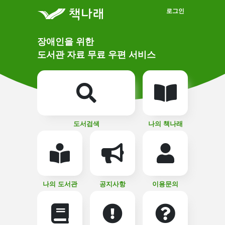
메인메뉴 바로가기
본문 바로가기
로그인
메
장애인을 위한
인
상
도서관 자료 무료 우편 서비스
단
비
주
메
얼
뉴
버
튼
도서검색
나의 책나래
나의 도서관
공지사항
이용문의