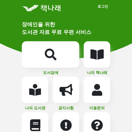
메인메뉴 바로가기
본문 바로가기
로그인
메
장애인을 위한
인
상
도서관 자료 무료 우편 서비스
단
비
주
메
얼
뉴
버
튼
도서검색
나의 책나래
나의 도서관
공지사항
이용문의