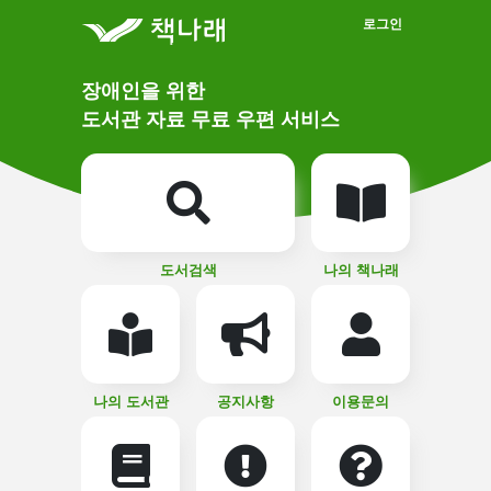
메인메뉴 바로가기
본문 바로가기
로그인
메
장애인을 위한
인
상
도서관 자료 무료 우편 서비스
단
비
주
메
얼
뉴
버
튼
도서검색
나의 책나래
나의 도서관
공지사항
이용문의