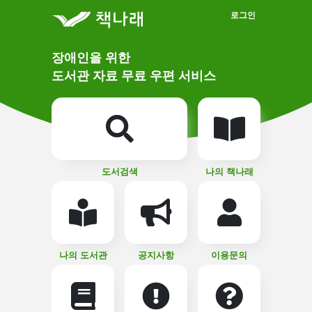
메인메뉴 바로가기
본문 바로가기
로그인
메
장애인을 위한
인
상
도서관 자료 무료 우편 서비스
단
비
주
메
얼
뉴
버
튼
도서검색
나의 책나래
나의 도서관
공지사항
이용문의