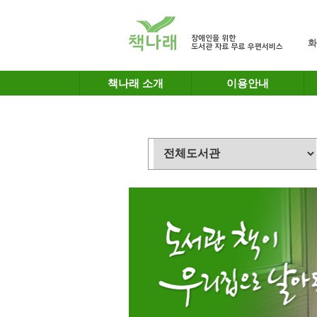
메인메뉴 바로가기
본문 바로가기
화
책나래 소개
이용안내