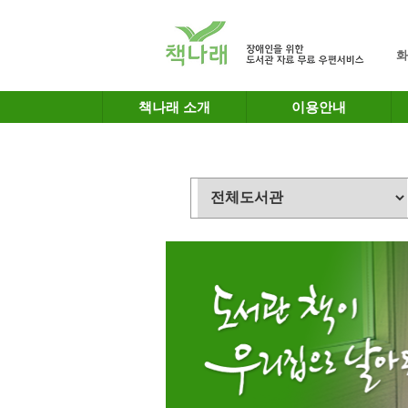
메인메뉴 바로가기
본문 바로가기
화
책나래 소개
이용안내