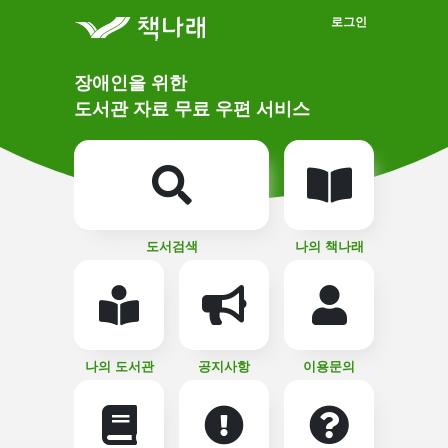
메인메뉴 바로가기
본문 바로가기
로그인
메
장애인을 위한
인
상
도서관 자료 무료 우편 서비스
단
비
주
메
얼
뉴
버
튼
도서검색
나의 책나래
나의 도서관
공지사항
이용문의