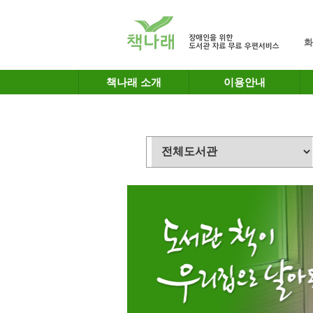
메인메뉴 바로가기
본문 바로가기
화
책나래 소개
이용안내