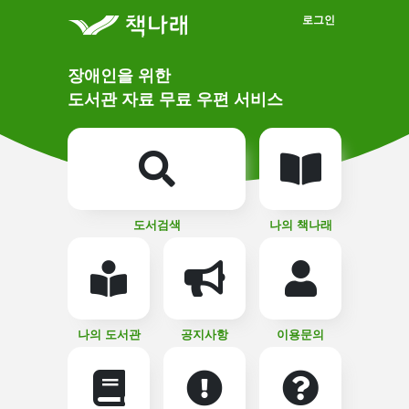
메인메뉴 바로가기
본문 바로가기
로그인
메
장애인을 위한
인
상
도서관 자료 무료 우편 서비스
단
비
주
메
얼
뉴
버
튼
도서검색
나의 책나래
나의 도서관
공지사항
이용문의