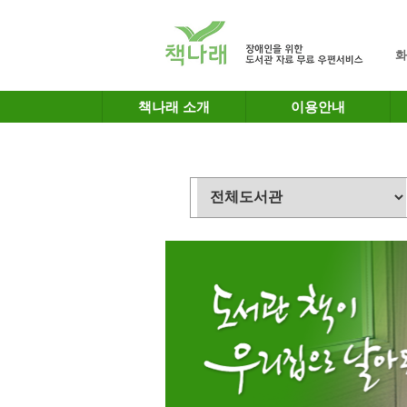
메인메뉴 바로가기
본문 바로가기
화
책나래 소개
이용안내