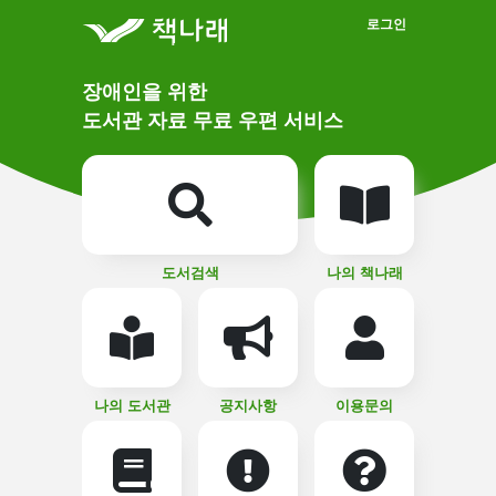
메인메뉴 바로가기
본문 바로가기
로그인
메
장애인을 위한
인
상
도서관 자료 무료 우편 서비스
단
비
주
메
얼
뉴
버
튼
도서검색
나의 책나래
나의 도서관
공지사항
이용문의