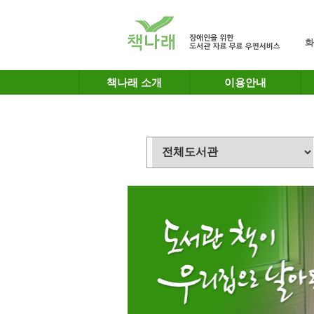
메인메뉴 바로가기
본문 바로가기
화
책나래 소개
이용안내