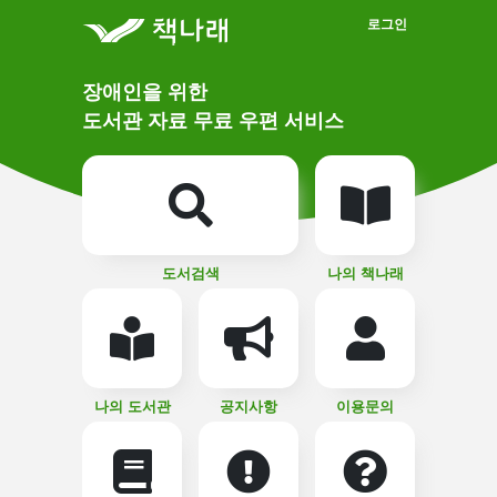
메인메뉴 바로가기
본문 바로가기
로그인
메
장애인을 위한
인
상
도서관 자료 무료 우편 서비스
단
비
주
메
얼
뉴
버
튼
도서검색
나의 책나래
나의 도서관
공지사항
이용문의