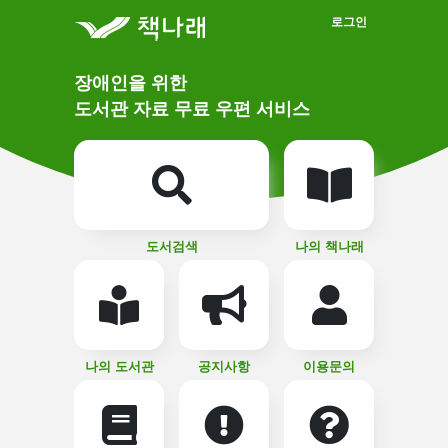
메인메뉴 바로가기
본문 바로가기
로그인
메
장애인을 위한
인
상
도서관 자료 무료 우편 서비스
단
비
주
메
얼
뉴
버
튼
도서검색
나의 책나래
나의 도서관
공지사항
이용문의