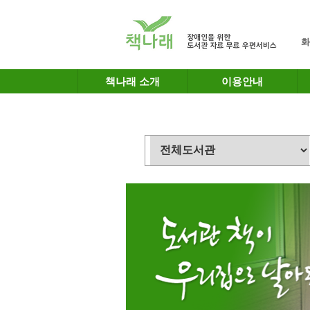
메인메뉴 바로가기
본문 바로가기
화
책나래 소개
이용안내