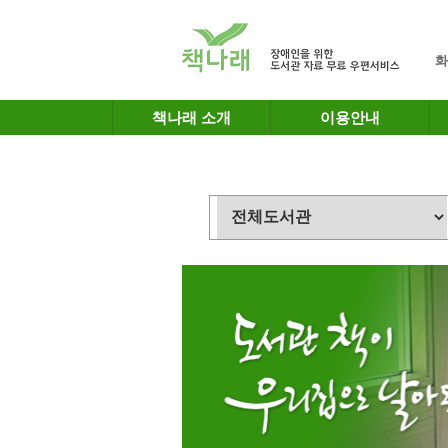
메인메뉴 바로가기
본문 바로가기
화
책나래 소개
이용안내