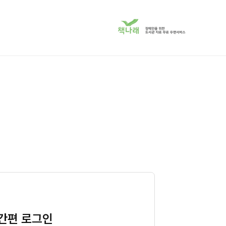
책
나
래
서
비
스
로
이
동
간편 로그인