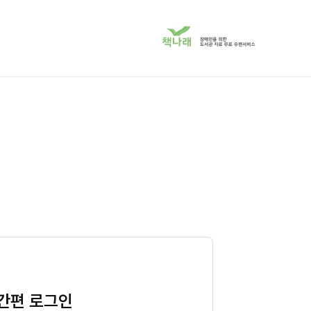
책
나
래
서
비
스
로
이
동
간편 로그인