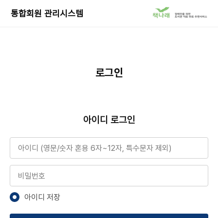
책
통합회원 관리시스템
나
래
서
비
스
로
로그인
이
동
아이디 로그인
아이디
비밀번호
아이디 저장