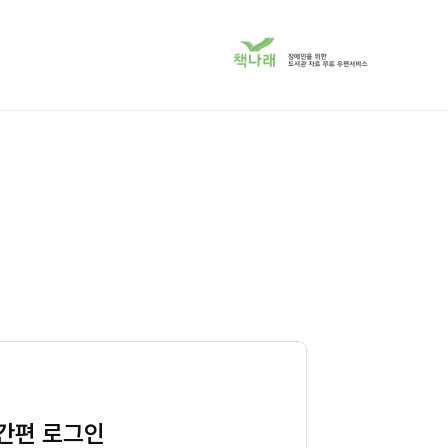
책
나
래
서
비
스
로
이
동
간편 로그인