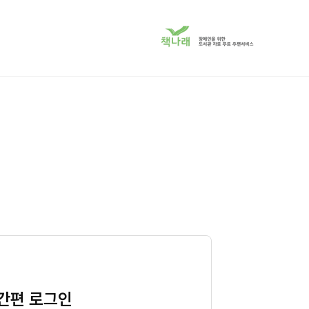
책
나
래
서
비
스
로
이
동
간편 로그인