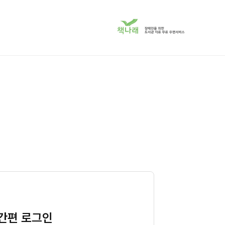
책
나
래
서
비
스
로
이
동
간편 로그인