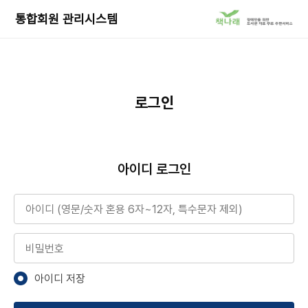
책
통합회원 관리시스템
나
래
서
비
스
로
로그인
이
동
아이디 로그인
아이디
비밀번호
아이디 저장