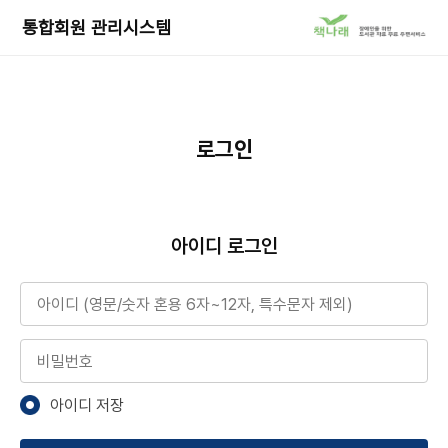
책
통합회원 관리시스템
나
래
서
비
스
로
로그인
이
동
아이디 로그인
아이디
비밀번호
아이디 저장