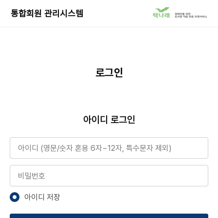
책
통합회원 관리시스템
나
래
서
비
스
로
로그인
이
동
아이디 로그인
아이디
비밀번호
아이디 저장