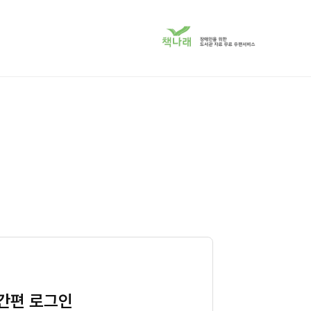
책
나
래
서
비
스
로
이
동
간편 로그인