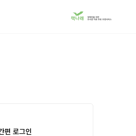
책
나
래
서
비
스
로
이
동
간편 로그인