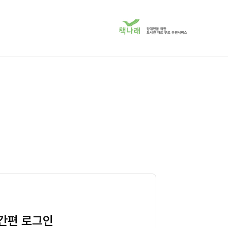
책
나
래
서
비
스
로
이
동
간편 로그인