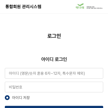
책
통합회원 관리시스템
나
래
서
비
스
로
로그인
이
동
아이디 로그인
아이디
비밀번호
아이디 저장