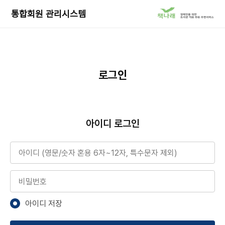
책
통합회원 관리시스템
나
래
서
비
스
로
로그인
이
동
아이디 로그인
아이디
비밀번호
아이디 저장