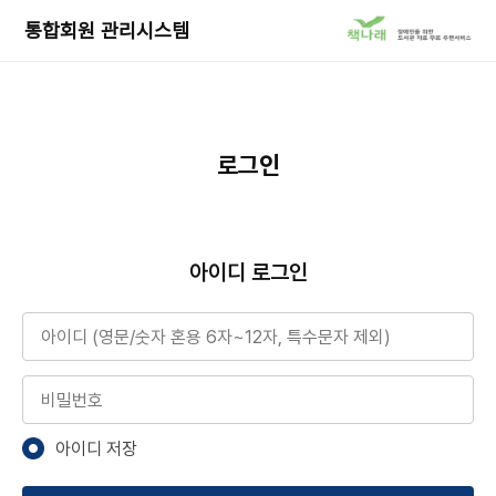
책
통합회원 관리시스템
나
래
서
비
스
로
로그인
이
동
아이디 로그인
아이디
비밀번호
아이디 저장