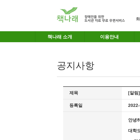
메인메뉴 바로가기
본문 바로가기
화
책나래 소개
이용안내
공지사항
제목
[알림
등록일
2022-
안녕하
대학도