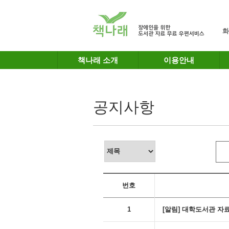
메인메뉴 바로가기
본문 바로가기
화
책나래 소개
이용안내
공지사항
번호
1
[알림] 대학도서관 자