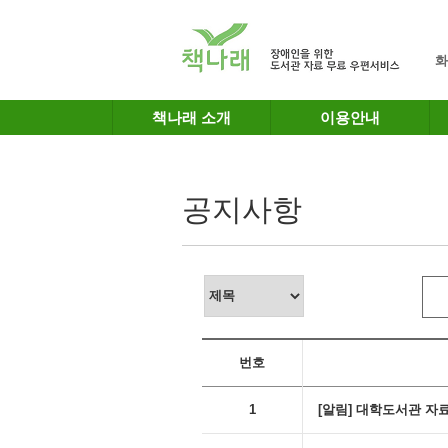
메인메뉴 바로가기
본문 바로가기
화
책나래 소개
이용안내
공지사항
번호
1
[알림] 대학도서관 자