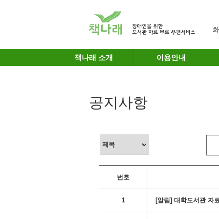
메인메뉴 바로가기
본문 바로가기
화
책나래 소개
이용안내
공지사항
번호
1
[알림] 대학도서관 자