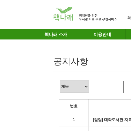
메인메뉴 바로가기
본문 바로가기
화
책나래 소개
이용안내
공지사항
번호
1
[알림] 대학도서관 자