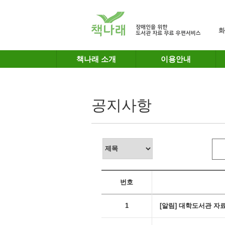
메인메뉴 바로가기
본문 바로가기
화
책나래 소개
이용안내
공지사항
번호
1
[알림] 대학도서관 자